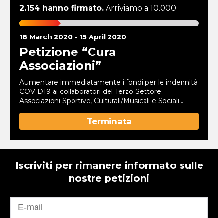
2.154 hanno firmato.
Arriviamo a 10.000
18 March 2020 - 15 April 2020
Petizione “Cura
Associazioni”
Aumentare immediatamente i fondi per le indennità
COVID19 ai collaboratori del Terzo Settore:
Associazioni Sportive, Culturali/Musicali e Sociali
(associazioni non riconosciute, onlus, odv ed aps).
Senza le associazioni e chi vi collabora lo sport, la
Terminata
cultura, la musica e la maggior parte dei servizi a
beneficio delle comunità, sparirebbero. Questa
emergenza sanitaria ha quindi dato un colpo
fortissimo a tutto questo mondo che si trova,
Iscriviti per rimanere informato sulle
anch’esso, in bilico tra la vita e la morte. Per questo,
scorrendo il Decreto Cura-Italia, approvato dal
nostre petizioni
Consiglio dei Ministri il 16 Marzo, ci è stato subito
evidente come i provvedimenti siano non
solo gravemente insufficienti ma, ancora una volta,
scritti da chi non conosce le Associazioni no profit,