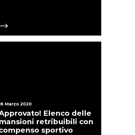
e più di 30 persone . Le Associazioni
associati! SI DEVE INVECE prevedere il voto
via mail o simili). Si proroga il termine di
FA) fino al 31 Ottobre 2020 (Art.35) MA SOLO
ga al proprio Statuto! Tutte le altre
generiche quali culturali, musicali, ambientali
per loro il termine rimane quello Statutario!!!
endere questa disposizione a TUTTE LE
 (Art. 95) sono sospesi i termini di pagamento
 maggio 2020. Tali canoni dovranno essere
essi, entro il 30 giugno 2020 in una unica rata
pari importo a partire dal mese di giugno
vrebbe valere anche per tutte le altre
hé una Associazione Musicale (ad esempio)
sicale in un immobile pubblico non deve
rinvio? Si deve immediatamente estendere
TE LE ASSOCIAZIONI NO PROFIT.
16 Marzo 2020
Approvato! Elenco delle
mansioni retribuibili con
compenso sportivo