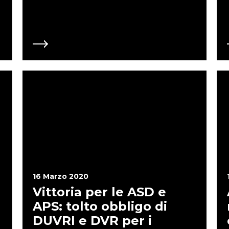
collegare contemporaneament
italiane hanno in media 100 
per corrispondenza telematica (
approvazione dei Bilanci (RE
per APS, ONLUS e ODV in dero
associazioni no profit (ASD e 
etc) sono state dimenticate e 
Si deve immediatamente est
ASSOCIAZIONI NO PROFIT Per le sole ASD che pagano affitti di impianti
sportivi di proprietà pubblica
dal 18 marzo 2020 fino al 31
pagati, senza sanzioni e inter
o mediante 5 rate mensili di 
2020. E perché questo non do
associazioni no profit? Perc
che organizza una Scuola Mu
poter godere del medesimo 
questa disposizione a TUT
16 Marzo 2020
Vittoria per le ASD e
APS: tolto obbligo di
DUVRI e DVR per i