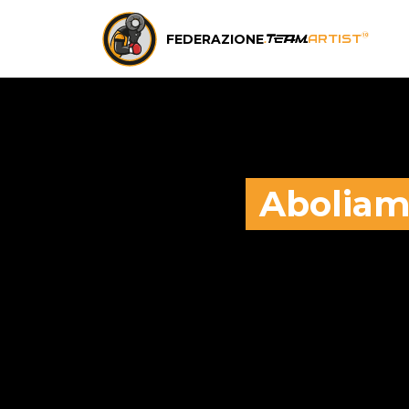
FEDERAZIONE
®
.
team
ARTIST
Aboliamo
Nel 2014 ci siamo b
Italiano.