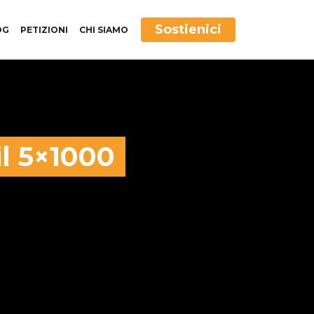
Sostienici
OG
PETIZIONI
CHI SIAMO
il 5×1000
to il volontariato