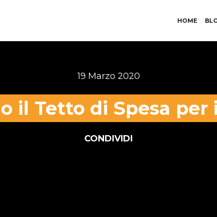
HOME
BL
19 Marzo 2020
 il Tetto di Spesa per 
CONDIVIDI
attuti per cercare di salvare il 5×1000 e aiutare tut