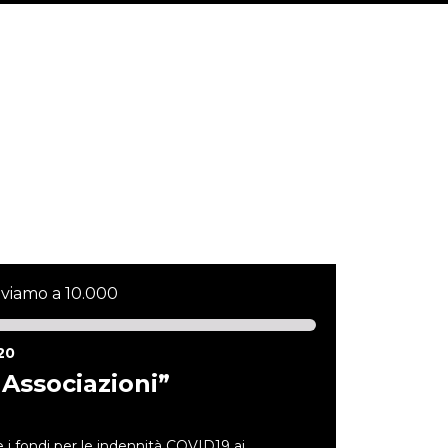
iviamo a 10.000
20
 Associazioni”
fondi per le indennità COVID19 ai