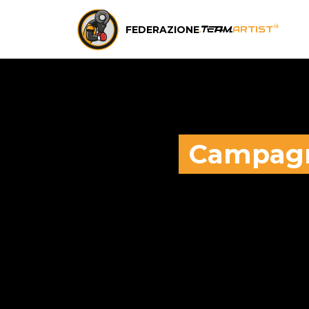
FEDERAZIONE
®
.
team
ARTIST
Campagna
Nel 2015 TeamArtis
delle vere coopera