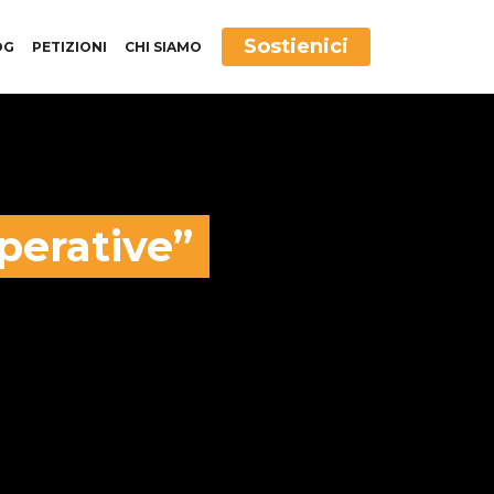
Sostienici
OG
PETIZIONI
CHI SIAMO
perative”
rative” a tutela
elle false