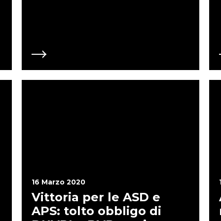
identificandole pone un limite
italiana e gli strumenti a dis
collegare contemporaneament
italiane hanno in media 100 
per corrispondenza telematica (
approvazione dei Bilanci (RE
per APS, ONLUS e ODV in dero
associazioni no profit (ASD e 
etc) sono state dimenticate e 
Si deve immediatamente est
ASSOCIAZIONI NO PROFIT Per le sole ASD che pagano affitti di impianti
sportivi di proprietà pubblica
dal 18 marzo 2020 fino al 31
pagati, senza sanzioni e inter
o mediante 5 rate mensili di 
2020. E perché questo non do
associazioni no profit? Perc
che organizza una Scuola Mu
poter godere del medesimo 
questa disposizione a TUT
16 Marzo 2020
Vittoria per le ASD e
APS: tolto obbligo di