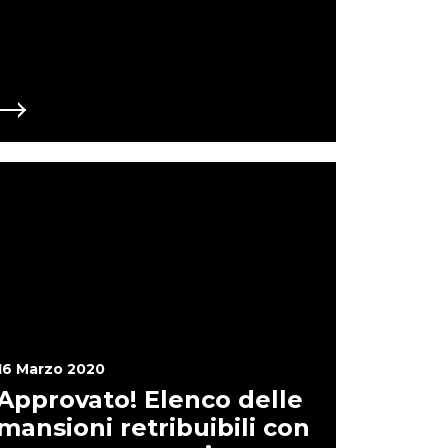
 tecnologico insuperabile: la velocità di rete
posizione non prevedono la possibilità di
e più di 30 persone . Le Associazioni
associati! SI DEVE INVECE prevedere il voto
via mail o simili). Si proroga il termine di
FA) fino al 31 Ottobre 2020 (Art.35) MA SOLO
ga al proprio Statuto! Tutte le altre
generiche quali culturali, musicali, ambientali
per loro il termine rimane quello Statutario!!!
endere questa disposizione a TUTTE LE
 (Art. 95) sono sospesi i termini di pagamento
 maggio 2020. Tali canoni dovranno essere
essi, entro il 30 giugno 2020 in una unica rata
pari importo a partire dal mese di giugno
vrebbe valere anche per tutte le altre
hé una Associazione Musicale (ad esempio)
sicale in un immobile pubblico non deve
rinvio? Si deve immediatamente estendere
TE LE ASSOCIAZIONI NO PROFIT.
16 Marzo 2020
Approvato! Elenco delle
mansioni retribuibili con