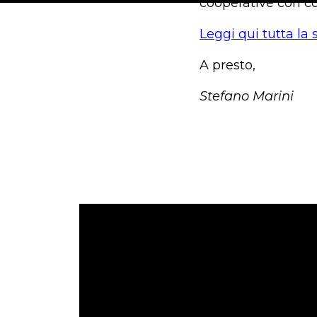
cooperative con co
Leggi qui tutta la 
A presto,
Stefano Marini