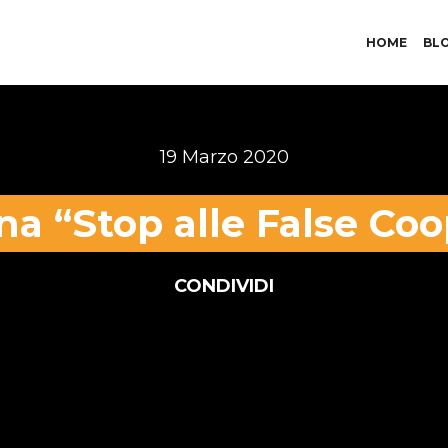
HOME
BL
19 Marzo 2020
 “Stop alle False Coo
CONDIVIDI
t ha sostenuto la campagna “Stop alle False Coope
tive e dei quasi 100mila lavoratori che operavano n