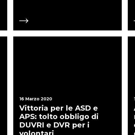
italiane hanno in media 100 
per corrispondenza telematica (
approvazione dei Bilanci (RE
per APS, ONLUS e ODV in dero
associazioni no profit (ASD e 
etc) sono state dimenticate e 
Si deve immediatamente est
ASSOCIAZIONI NO PROFIT Per le sole ASD che pagano affitti di impianti
sportivi di proprietà pubblica
dal 18 marzo 2020 fino al 31
pagati, senza sanzioni e inter
o mediante 5 rate mensili di 
2020. E perché questo non do
associazioni no profit? Perc
che organizza una Scuola Mu
poter godere del medesimo 
questa disposizione a TUT
16 Marzo 2020
Vittoria per le ASD e
APS: tolto obbligo di
DUVRI e DVR per i
volontari