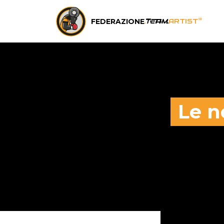
FEDERAZIONE
®
.
team
ARTIST
Le n