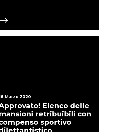
associati! SI DEVE INVECE prevedere il voto
via mail o simili). Si proroga il termine di
FA) fino al 31 Ottobre 2020 (Art.35) MA SOLO
ga al proprio Statuto! Tutte le altre
generiche quali culturali, musicali, ambientali
per loro il termine rimane quello Statutario!!!
endere questa disposizione a TUTTE LE
 (Art. 95) sono sospesi i termini di pagamento
 maggio 2020. Tali canoni dovranno essere
essi, entro il 30 giugno 2020 in una unica rata
pari importo a partire dal mese di giugno
vrebbe valere anche per tutte le altre
hé una Associazione Musicale (ad esempio)
sicale in un immobile pubblico non deve
rinvio? Si deve immediatamente estendere
TE LE ASSOCIAZIONI NO PROFIT.
16 Marzo 2020
Approvato! Elenco delle
mansioni retribuibili con
compenso sportivo
dilettantistico