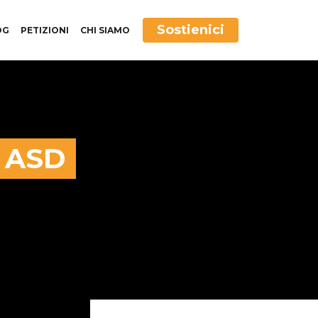
Sostienici
OG
PETIZIONI
CHI SIAMO
e ASD