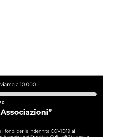
iviamo a 10.000
20
 Associazioni”
fondi per le indennità COVID19 ai