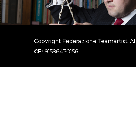
Copyright Federazione Teamartist. All 
CF:
91596430156