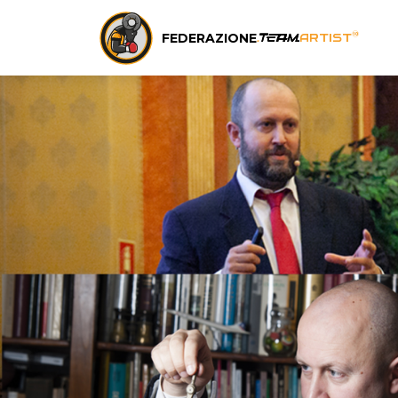
FEDERAZIONE
®
.
team
ARTIST